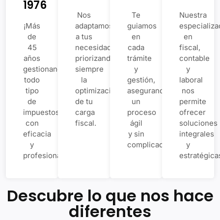
1976
Nos
Te
Nuestra
¡Más
adaptamos
guiamos
especializa
de
a tus
en
en
45
necesidades,
cada
fiscal,
años
priorizando
trámite
contable
gestionando
siempre
y
y
todo
la
gestión,
laboral
tipo
optimización
asegurando
nos
de
de tu
un
permite
impuestos
carga
proceso
ofrecer
con
fiscal.
ágil
soluciones
eficacia
y sin
integrales
y
complicaciones.
y
profesionalidad.
estratégica
Descubre lo que nos hace
diferentes