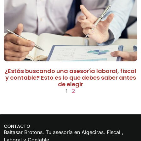
¿Estás buscando una asesoría laboral, fiscal
y contable? Esto es lo que debes saber antes
de elegir
1
2
CONTACTO
Baltasar Brotons. Tu
asesoría en Algeciras
.
Fiscal
,
Laboral
y
Contable